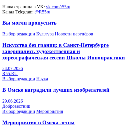
Наша страница в VK:
vk.com/r55ru
Канал Telegram:
@R55ru
Вы могли пропустить
Выбор редакции
Культура
Новости партнёров
Искусство без границ: в Санкт-Петербурге
завершились художественная и
хореографическая сессии Школы Иннопрактики
24.07.2026
R55.RU
Выбор редакции
Наука
В Омске наградили лучших изобретателей
29.06.2026
Добровестник
Выбор редакции
Мероприятия
Мероприятия в Омска летом