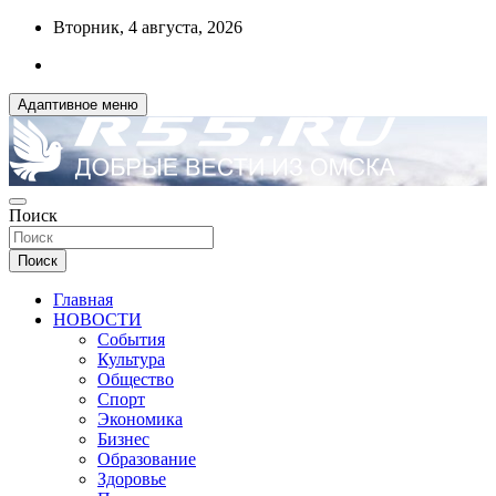
Перейти
Вторник, 4 августа, 2026
к
содержимому
Адаптивное меню
ДОБРЫЕ ВЕСТИ ИЗ ОМСКА
Поиск
R55.RU
Поиск
Главная
НОВОСТИ
События
Культура
Общество
Спорт
Экономика
Бизнес
Образование
Здоровье