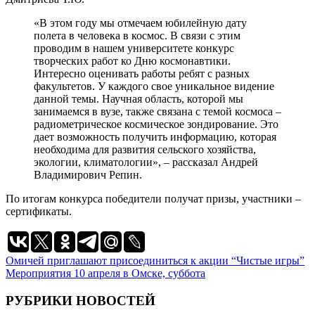
«В этом году мы отмечаем юбилейную дату
полета в человека в космос. В связи с этим
проводим в нашем университете конкурс
творческих работ ко Дню космонавтики.
Интересно оценивать работы ребят с разных
факультетов. У каждого свое уникальное видение
данной темы. Научная область, которой мы
занимаемся в вузе, также связана с темой космоса –
радиометрическое космическое зондирование. Это
дает возможность получить информацию, которая
необходима для развития сельского хозяйства,
экологии, климатологии», – рассказал Андрей
Владимирович Репин.
По итогам конкурса победители получат призы, участники –
сертификаты.
Навигация
Омичей приглашают присоединиться к акции “Чистые игры”
Мероприятия 10 апреля в Омске, суббота
по
записям
РУБРИКИ НОВОСТЕЙ