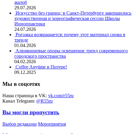
жалоб
29.07.2026
Искусство без границ: в Санкт-Петербурге завершились
художественная и хореографическая сессии Школы
Иннопрактики
24.07.2026
Рогожка возвращается: почему этот материал снова в
тренде
01.04.2026
Алюминиевые опоры освещения: тренд современного
городского пространства
04.02.2026
Coffee Anytime в Питере!
09.12.2025
Мы в соцсетях
Наша страница в VK:
vk.com/r55ru
Канал Telegram:
@R55ru
Вы могли пропустить
Выбор редакции
Мероприятия