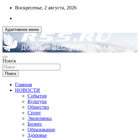
Перейти
Воскресенье, 2 августа, 2026
к
содержимому
Адаптивное меню
ДОБРЫЕ ВЕСТИ ИЗ ОМСКА
Поиск
R55.RU
Поиск
Главная
НОВОСТИ
События
Культура
Общество
Спорт
Экономика
Бизнес
Образование
Здоровье