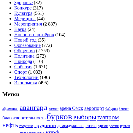
Здоровье
(32)
Конкурс
(317)
Культура
(561)
Медицина
(44)
Мероприятия
(2 887)
Наука
(24)
Новости партнёров
(104)
Новый год
(35)
Образование
(772)
Общество
(2 759)
Политика
(272)
Природа
(116)
События
(1 671)
Спорт
(1 033)
Технологии
(196)
Экономика
(495)
Метки
авангард
аэропорт
арена Омск
абрамович
алехин
бабурин
бензин
бурков
выборы
газпром
благотворительность
нефть
грудинин
голушко
домрадужногодетства
иртыш
единая россия
кпрф
коронавирус