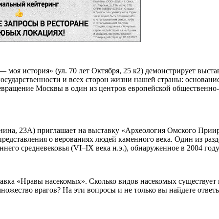
— моя история» (ул. 70 лет Октября, 25 к2) демонстрирует выс
сударственности и всех сторон жизни нашей страны: основание
ревращение Москвы в один из центров европейской общественно
Ленина, 23А) приглашает на выставку «Археология Омского Прии
 представления о верованиях людей каменного века. Один из ра
него средневековья (VI–IX века н.э.), обнаруженное в 2004 году
ставка «Нравы насекомых». Сколько видов насекомых существует
множество врагов? На эти вопросы и не только вы найдете отве