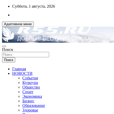
Перейти
Суббота, 1 августа, 2026
к
содержимому
Адаптивное меню
ДОБРЫЕ ВЕСТИ ИЗ ОМСКА
Поиск
R55.RU
Поиск
Главная
НОВОСТИ
События
Культура
Общество
Спорт
Экономика
Бизнес
Образование
Здоровье