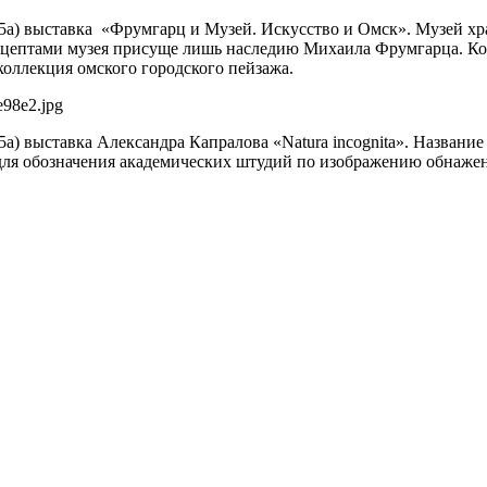
я, 5а) выставка «Фрумгарц и Музей. Искусство и Омск». Музей х
цептами музея присуще лишь наследию Михаила Фрумгарца. Колл
коллекция омского городского пейзажа.
 5а) выставка Александра Капралова «Natura incognita». Название
я для обозначения академических штудий по изображению обнаже