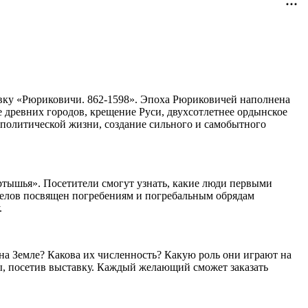
тавку «Рюриковичи. 862-1598». Эпоха Рюриковичей наполнена
 древних городов, крещение Руси, двухсотлетнее ордынское
-политической жизни, создание сильного и самобытного
ртышья». Посетители смогут узнать, какие люди первыми
зделов посвящен погребениям и погребальным обрядам
.
 на Земле? Какова их численность? Какую роль они играют на
ты, посетив выставку. Каждый желающий сможет заказать