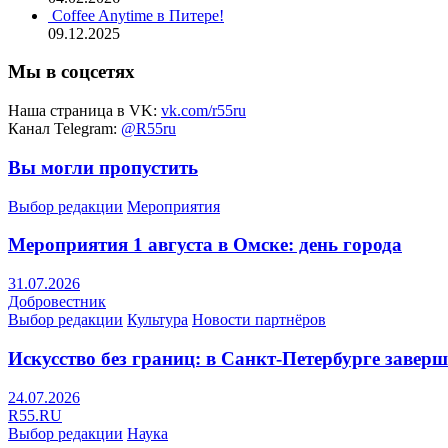
Coffee Anytime в Питере!
09.12.2025
Мы в соцсетях
Наша страница в VK:
vk.com/r55ru
Канал Telegram:
@R55ru
Вы могли пропустить
Выбор редакции
Мероприятия
Мероприятия 1 августа в Омске: день города
31.07.2026
Добровестник
Выбор редакции
Культура
Новости партнёров
Искусство без границ: в Санкт-Петербурге заве
24.07.2026
R55.RU
Выбор редакции
Наука