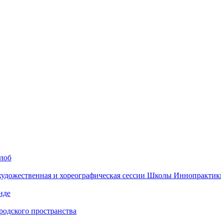
алоб
 художественная и хореографическая сессии Школы Иннопрактик
нде
одского пространства