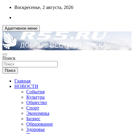
Перейти
Воскресенье, 2 августа, 2026
к
содержимому
Адаптивное меню
ДОБРЫЕ ВЕСТИ ИЗ ОМСКА
Поиск
R55.RU
Поиск
Главная
НОВОСТИ
События
Культура
Общество
Спорт
Экономика
Бизнес
Образование
Здоровье