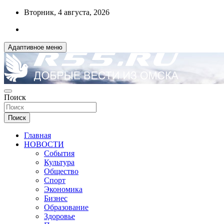
Перейти
Вторник, 4 августа, 2026
к
содержимому
Адаптивное меню
ДОБРЫЕ ВЕСТИ ИЗ ОМСКА
Поиск
R55.RU
Поиск
Главная
НОВОСТИ
События
Культура
Общество
Спорт
Экономика
Бизнес
Образование
Здоровье