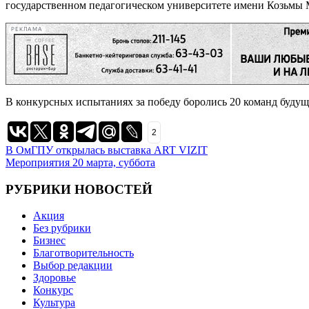
государственном педагогическом университете имени Козьмы
РЕКЛАМА
В конкурсных испытаниях за победу боролись 20 команд будущ
2
Навигация
В ОмГПУ открылась выставка ART VIZIT
Мероприятия 20 марта, суббота
по
записям
РУБРИКИ НОВОСТЕЙ
Акция
Без рубрики
Бизнес
Благотворительность
Выбор редакции
Здоровье
Конкурс
Культура