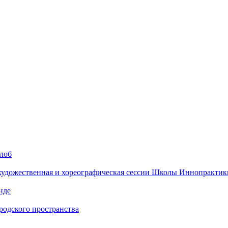
алоб
 художественная и хореографическая сессии Школы Иннопрактик
нде
одского пространства