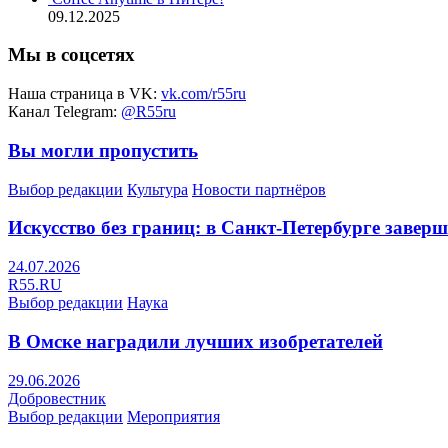
09.12.2025
Мы в соцсетях
Наша страница в VK:
vk.com/r55ru
Канал Telegram:
@R55ru
Вы могли пропустить
Выбор редакции
Культура
Новости партнёров
Искусство без границ: в Санкт-Петербурге заве
24.07.2026
R55.RU
Выбор редакции
Наука
В Омске наградили лучших изобретателей
29.06.2026
Добровестник
Выбор редакции
Мероприятия