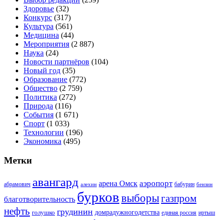
Здоровье
(32)
Конкурс
(317)
Культура
(561)
Медицина
(44)
Мероприятия
(2 887)
Наука
(24)
Новости партнёров
(104)
Новый год
(35)
Образование
(772)
Общество
(2 759)
Политика
(272)
Природа
(116)
События
(1 671)
Спорт
(1 033)
Технологии
(196)
Экономика
(495)
Метки
авангард
аэропорт
арена Омск
абрамович
алехин
бабурин
бензин
бурков
выборы
газпром
благотворительность
нефть
грудинин
голушко
домрадужногодетства
иртыш
единая россия