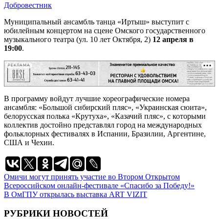
Добровестник
Муниципальный ансамбль танца «Иртыш» выступит с
юбилейным концертом на сцене Омского государственного
музыкального театра (ул. 10 лет Октября, 2)
12 апреля в
19:00
.
РЕКЛАМА
В программу войдут лучшие хореографические номера
ансамбля: «Большой сибирский пляс», «Украинская сюита»,
белорусская полька «Крутуха», «Казачий пляс», с которыми
коллектив достойно представлял город на международных
фольклорных фестивалях в Испании, Бразилии, Аргентине,
США и Чехии.
Навигация
Омичи могут принять участие во Втором Открытом
Всероссийском онлайн-фестивале «Спасибо за Победу!»
по
В ОмГПУ открылась выставка ART VIZIT
записям
РУБРИКИ НОВОСТЕЙ