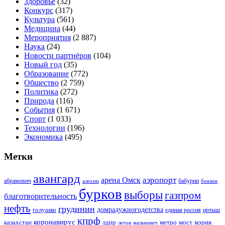
Здоровье
(32)
Конкурс
(317)
Культура
(561)
Медицина
(44)
Мероприятия
(2 887)
Наука
(24)
Новости партнёров
(104)
Новый год
(35)
Образование
(772)
Общество
(2 759)
Политика
(272)
Природа
(116)
События
(1 671)
Спорт
(1 033)
Технологии
(196)
Экономика
(495)
Метки
авангард
аэропорт
арена Омск
абрамович
алехин
бабурин
бензин
бурков
выборы
газпром
благотворительность
нефть
грудинин
голушко
домрадужногодетства
иртыш
единая россия
кпрф
коронавирус
казахстан
лдпр
метро
мост
мэрия
малькевич
летов