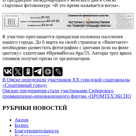
стартовал фотоконкурс «И это время называется весна».
РЕКЛАМА
К участию приглашается прекрасная половина населения
нашего города. До 6 марта на своей странице в «Вконтакте»
необходимо разместить фотографию с цветами (или на фоне
цветов) с хэштегами #ВремяВесна #gsc55. Авторы трех ярких
снимков получат призы от организаторов.
Навигация
В Омске определили участников XX городской спартакиады
«Спортивный город»
по
Омские предприятия стали участниками Сибирского
записям
промышленно-инновационного форума «ПРОМТЕХЭКСПО
РУБРИКИ НОВОСТЕЙ
Акция
Бизнес
Благотворительность