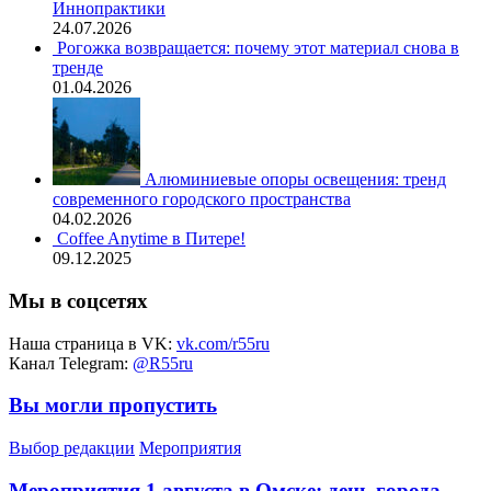
Иннопрактики
24.07.2026
Рогожка возвращается: почему этот материал снова в
тренде
01.04.2026
Алюминиевые опоры освещения: тренд
современного городского пространства
04.02.2026
Coffee Anytime в Питере!
09.12.2025
Мы в соцсетях
Наша страница в VK:
vk.com/r55ru
Канал Telegram:
@R55ru
Вы могли пропустить
Выбор редакции
Мероприятия
Мероприятия 1 августа в Омске: день города