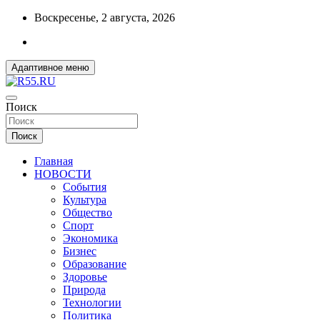
Перейти
Воскресенье, 2 августа, 2026
к
содержимому
Адаптивное меню
ДОБРЫЕ ВЕСТИ ИЗ ОМСКА
Поиск
R55.RU
Поиск
Главная
НОВОСТИ
События
Культура
Общество
Спорт
Экономика
Бизнес
Образование
Здоровье
Природа
Технологии
Политика