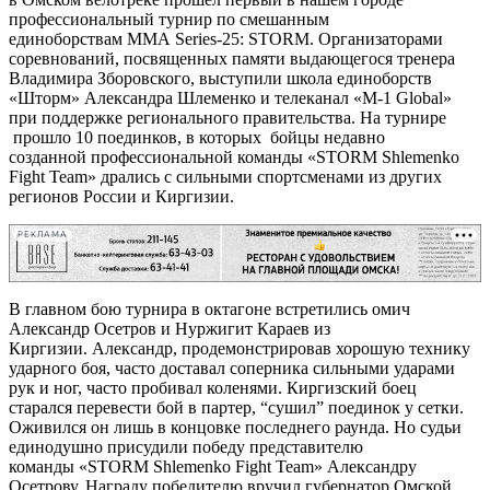
профессиональный турнир по смешанным
единоборствам ММА Series-25: STORM. Организаторами
соревнований, посвященных памяти выдающегося тренера
Владимира Зборовского, выступили школа единоборств
«Шторм» Александра Шлеменко и телеканал «М-1 Global»
при поддержке регионального правительства. На турнире
прошло 10 поединков, в которых бойцы недавно
созданной профессиональной команды «STORM Shlemenko
Fight Team» дрались с сильными спортсменами из других
регионов России и Киргизии.
РЕКЛАМА
В главном бою турнира в октагоне встретились омич
Александр Осетров и Нуржигит Караев из
Киргизии. Александр, продемонстрировав хорошую технику
ударного боя, часто доставал соперника сильными ударами
рук и ног, часто пробивал коленями. Киргизский боец
старался перевести бой в партер, “сушил” поединок у сетки.
Оживился он лишь в концовке последнего раунда. Но судьи
единодушно присудили победу представителю
команды «STORM Shlemenko Fight Team» Александру
Осетрову. Награду победителю вручил губернатор Омской