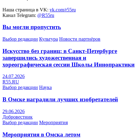
Наша страница в VK:
vk.com/r55ru
Канал Telegram:
@R55ru
Вы могли пропустить
Выбор редакции
Культура
Новости партнёров
Искусство без границ: в Санкт-Петербурге
завершились художественная и
хореографическая сессии Школы Иннопрактики
24.07.2026
R55.RU
Выбор редакции
Наука
В Омске наградили лучших изобретателей
29.06.2026
Добровестник
Выбор редакции
Мероприятия
Мероприятия в Омска летом