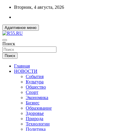
Перейти
Вторник, 4 августа, 2026
к
содержимому
Адаптивное меню
ДОБРЫЕ ВЕСТИ ИЗ ОМСКА
Поиск
R55.RU
Поиск
Главная
НОВОСТИ
События
Культура
Общество
Спорт
Экономика
Бизнес
Образование
Здоровье
Природа
Технологии
Политика