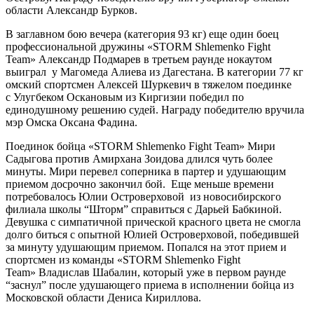
области Александр Бурков.
В заглавном бою вечера (категория 93 кг) еще один боец
профессиональной дружины «STORM Shlemenko Fight
Team» Александр Подмарев в третьем раунде нокаутом
выиграл у Магомеда Алиева из Дагестана. В категории 77 кг
омский спортсмен Алексей Шуркевич в тяжелом поединке
с Улугбеком Оскановым из Киргизии победил по
единодушному решению судей. Награду победителю вручила
мэр Омска Оксана Фадина.
Поединок бойца «STORM Shlemenko Fight Team» Мири
Садыгова против Амирхана Зоидова длился чуть более
минуты. Мири перевел соперника в партер и удушающим
приемом досрочно закончил бой. Еще меньше времени
потребовалось Юлии Островерховой из новосибирского
филиала школы “Шторм” справиться с Дарьей Бабкиной.
Девушка с симпатичной прической красного цвета не смогла
долго биться с опытной Юлией Островерховой, победившей
за минуту удушающим приемом. Попался на этот прием и
спортсмен из команды «STORM Shlemenko Fight
Team» Владислав Шабалин, который уже в первом раунде
“заснул” после удушающего приема в исполнении бойца из
Московской области Дениса Кириллова.