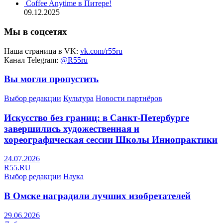
Coffee Anytime в Питере!
09.12.2025
Мы в соцсетях
Наша страница в VK:
vk.com/r55ru
Канал Telegram:
@R55ru
Вы могли пропустить
Выбор редакции
Культура
Новости партнёров
Искусство без границ: в Санкт-Петербурге
завершились художественная и
хореографическая сессии Школы Иннопрактики
24.07.2026
R55.RU
Выбор редакции
Наука
В Омске наградили лучших изобретателей
29.06.2026