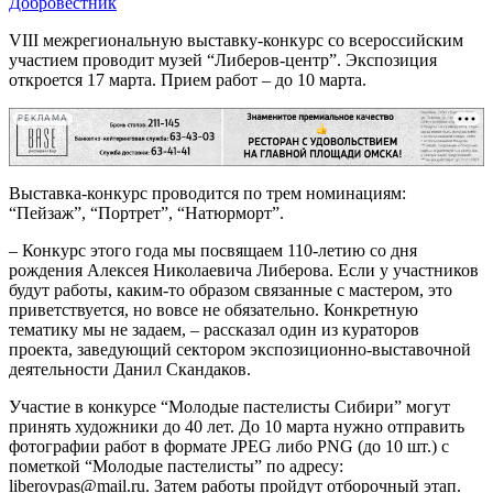
Добровестник
VIII межрегиональную выставку-конкурс со всероссийским
участием проводит музей “Либеров-центр”. Экспозиция
откроется 17 марта. Прием работ – до 10 марта.
РЕКЛАМА
Выставка-конкурс проводится по трем номинациям:
“Пейзаж”, “Портрет”, “Натюрморт”.
– Конкурс этого года мы посвящаем 110-летию со дня
рождения Алексея Николаевича Либерова. Если у участников
будут работы, каким-то образом связанные с мастером, это
приветствуется, но вовсе не обязательно. Конкретную
тематику мы не задаем, – рассказал один из кураторов
проекта, заведующий сектором экспозиционно-выставочной
деятельности Данил Скандаков.
Участие в конкурсе “Молодые пастелисты Сибири” могут
принять художники до 40 лет. До 10 марта нужно отправить
фотографии работ в формате JPEG либо PNG (до 10 шт.) с
пометкой “Молодые пастелисты” по адресу:
liberovpas@mail.ru. Затем работы пройдут отборочный этап.