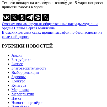
Тех, кто попадет на итоговую выставку, до 15 марта попросят
принести работы в музей.
Навигация
Омским врачам вручили общественные награды-медали и
ордена Славы Сергея Манякина
по
В омских детских садах прошел марафон по безопасности на
записям
железной дороге
РУБРИКИ НОВОСТЕЙ
Акция
Без рубрики
Бизнес
Благотворительность
Выбор редакции
Здоровье
Конкурс
Культура
Медицина
Мероприятия
Наука
Новости партнёров
Новый год