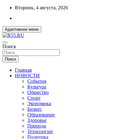
Перейти
Вторник, 4 августа, 2026
к
содержимому
Адаптивное меню
ДОБРЫЕ ВЕСТИ ИЗ ОМСКА
Поиск
R55.RU
Поиск
Главная
НОВОСТИ
События
Культура
Общество
Спорт
Экономика
Бизнес
Образование
Здоровье
Природа
Технологии
Политика