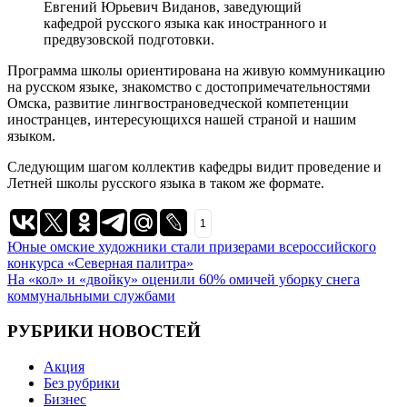
Евгений Юрьевич Виданов, заведующий
кафедрой русского языка как иностранного и
предвузовской подготовки.
Программа школы ориентирована на живую коммуникацию
на русском языке, знакомство с достопримечательностями
Омска, развитие лингвострановедческой компетенции
иностранцев, интересующихся нашей страной и нашим
языком.
Следующим шагом коллектив кафедры видит проведение и
Летней школы русского языка в таком же формате.
1
Навигация
Юные омские художники стали призерами всероссийского
конкурса «Северная палитра»
по
На «кол» и «двойку» оценили 60% омичей уборку снега
записям
коммунальными службами
РУБРИКИ НОВОСТЕЙ
Акция
Без рубрики
Бизнес