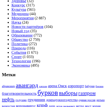
Здоровье
(32)
Конкурс
(317)
Культура
(561)
Медицина
(44)
Мероприятия
(2 887)
Наука
(24)
Новости партнёров
(104)
Новый год
(35)
Образование
(772)
Общество
(2 759)
Политика
(272)
Природа
(116)
События
(1 671)
Спорт
(1 033)
Технологии
(196)
Экономика
(495)
Метки
авангард
аэропорт
арена Омск
абрамович
алехин
бабурин
бензин
бурков
выборы
газпром
благотворительность
нефть
грудинин
голушко
домрадужногодетства
иртыш
единая россия
кпрф
коронавирус
казахстан
лдпр
метро
мост
мэрия
малькевич
летов