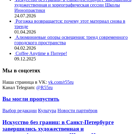
художественная и хореографическая сессии Школы
Иннопрактики
24.07.2026
Рогожка возвращается: почему этот материал снова в
тренде
01.04.2026
Алюминиевые опоры освещения: тренд современного
городского пространства
04.02.2026
Coffee Anytime в Питере!
09.12.2025
Мы в соцсетях
Наша страница в VK:
vk.com/r55ru
Канал Telegram:
@R55ru
Вы могли пропустить
Выбор редакции
Культура
Новости партнёров
Искусство без границ: в Санкт-Петербурге
завершились художественная и