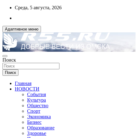
Перейти
Среда, 5 августа, 2026
к
содержимому
Адаптивное меню
ДОБРЫЕ ВЕСТИ ИЗ ОМСКА
Поиск
R55.RU
Поиск
Главная
НОВОСТИ
События
Культура
Общество
Спорт
Экономика
Бизнес
Образование
Здоровье