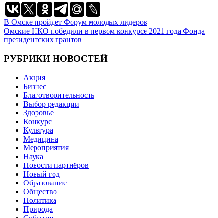
Навигация
В Омске пройдет Форум молодых лидеров
Омские НКО победили в первом конкурсе 2021 года Фонда
по
президентских грантов
записям
РУБРИКИ НОВОСТЕЙ
Акция
Бизнес
Благотворительность
Выбор редакции
Здоровье
Конкурс
Культура
Медицина
Мероприятия
Наука
Новости партнёров
Новый год
Образование
Общество
Политика
Природа
События