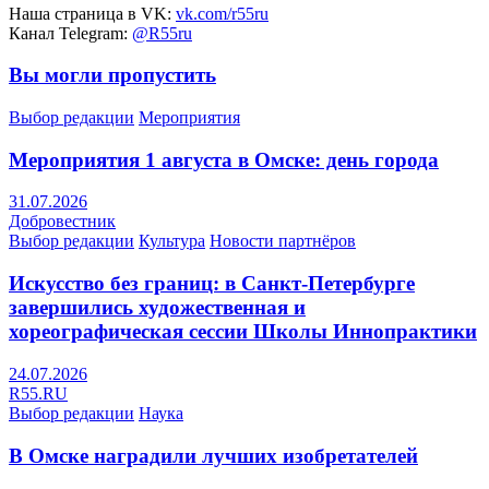
Наша страница в VK:
vk.com/r55ru
Канал Telegram:
@R55ru
Вы могли пропустить
Выбор редакции
Мероприятия
Мероприятия 1 августа в Омске: день города
31.07.2026
Добровестник
Выбор редакции
Культура
Новости партнёров
Искусство без границ: в Санкт-Петербурге
завершились художественная и
хореографическая сессии Школы Иннопрактики
24.07.2026
R55.RU
Выбор редакции
Наука
В Омске наградили лучших изобретателей