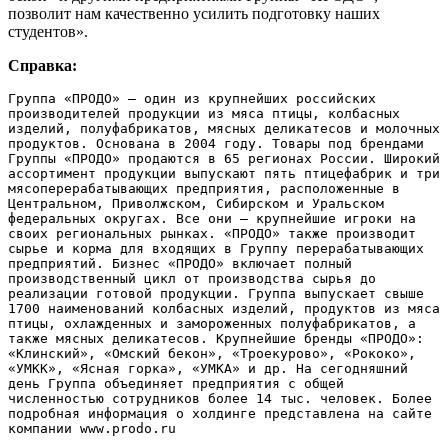
позволит нам качественно усилить подготовку наших
студентов».
Справка:
Группа «ПРОДО» – один из крупнейших российских 
производителей продукции из мяса птицы, колбасных 
изделий, полуфабрикатов, мясных деликатесов и молочных 
продуктов. Основана в 2004 году. Товары под брендами 
Группы «ПРОДО» продаются в 65 регионах России. Широкий 
ассортимент продукции выпускают пять птицефабрик и три 
мясоперерабатывающих предприятия, расположенные в 
Центральном, Приволжском, Сибирском и Уральском 
федеральных округах. Все они – крупнейшие игроки на 
своих региональных рынках. «ПРОДО» также производит 
сырье и корма для входящих в Группу перерабатывающих 
предприятий. Бизнес «ПРОДО» включает полный 
производственный цикл от производства сырья до 
реализации готовой продукции. Группа выпускает свыше 
1700 наименований колбасных изделий, продуктов из мяса 
птицы, охлажденных и замороженных полуфабрикатов, а 
также мясных деликатесов. Крупнейшие бренды «ПРОДО»: 
«Клинский», «Омский бекон», «Троекурово», «Рококо», 
«УМКК», «Ясная горка», «УМКА» и др. На сегодняшний 
день Группа объединяет предприятия с общей 
численностью сотрудников более 14 тыс. человек. Более 
подробная информация о холдинге представлена на сайте 
компании www.prodo.ru