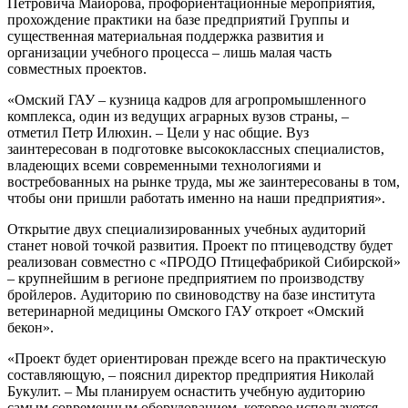
Петровича Майорова, профориентационные мероприятия,
прохождение практики на базе предприятий Группы и
существенная материальная поддержка развития и
организации учебного процесса – лишь малая часть
совместных проектов.
«Омский ГАУ – кузница кадров для агропромышленного
комплекса, один из ведущих аграрных вузов страны, –
отметил Петр Илюхин. – Цели у нас общие. Вуз
заинтересован в подготовке высококлассных специалистов,
владеющих всеми современными технологиями и
востребованных на рынке труда, мы же заинтересованы в том,
чтобы они пришли работать именно на наши предприятия».
Открытие двух специализированных учебных аудиторий
станет новой точкой развития. Проект по птицеводству будет
реализован совместно с «ПРОДО Птицефабрикой Сибирской»
– крупнейшим в регионе предприятием по производству
бройлеров. Аудиторию по свиноводству на базе института
ветеринарной медицины Омского ГАУ откроет «Омский
бекон».
«Проект будет ориентирован прежде всего на практическую
составляющую, – пояснил директор предприятия Николай
Букулит. – Мы планируем оснастить учебную аудиторию
самым современным оборудованием, которое используется