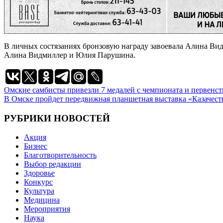
В личных состязаниях бронзовую награду завоевала Алина Ви
Алина Видмиллер и Юлия Парушина.
Навигация
Омские самбисты привезли 7 медалей с чемпионата и первенс
В Омске пройдет передвижная планшетная выставка «Казачеств
по
записям
РУБРИКИ НОВОСТЕЙ
Акция
Бизнес
Благотворительность
Выбор редакции
Здоровье
Конкурс
Культура
Медицина
Мероприятия
Наука