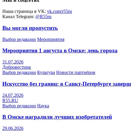
Наша страница в VK:
vk.com/r55ru
Канал Telegram:
@R55ru
Вы могли пропустить
Выбор редакции
Мероприятия
Мероприятия 1 августа в Омске: день города
31.07.2026
Добровестник
Выбор редакции
Культура
Новости партнёров
Искусство без границ: в Санкт-Петербурге заве
24.07.2026
R55.RU
Выбор редакции
Наука
В Омске наградили лучших изобретателей
29.06.2026