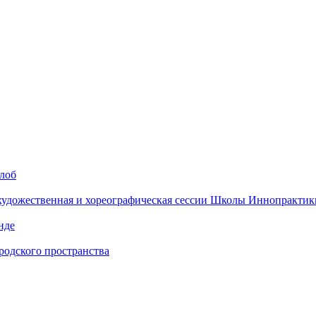
алоб
 художественная и хореографическая сессии Школы Иннопрактик
нде
одского пространства