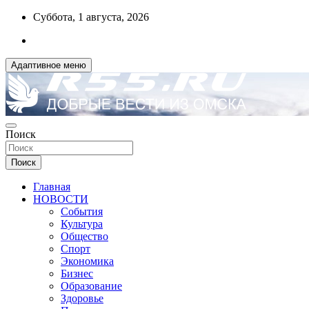
Перейти
Суббота, 1 августа, 2026
к
содержимому
Адаптивное меню
ДОБРЫЕ ВЕСТИ ИЗ ОМСКА
Поиск
R55.RU
Поиск
Главная
НОВОСТИ
События
Культура
Общество
Спорт
Экономика
Бизнес
Образование
Здоровье