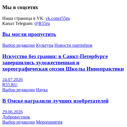
Мы в соцсетях
Наша страница в VK:
vk.com/r55ru
Канал Telegram:
@R55ru
Вы могли пропустить
Выбор редакции
Культура
Новости партнёров
Искусство без границ: в Санкт-Петербурге
завершились художественная и
хореографическая сессии Школы Иннопрактики
24.07.2026
R55.RU
Выбор редакции
Наука
В Омске наградили лучших изобретателей
29.06.2026
Добровестник
Выбор редакции
Мероприятия