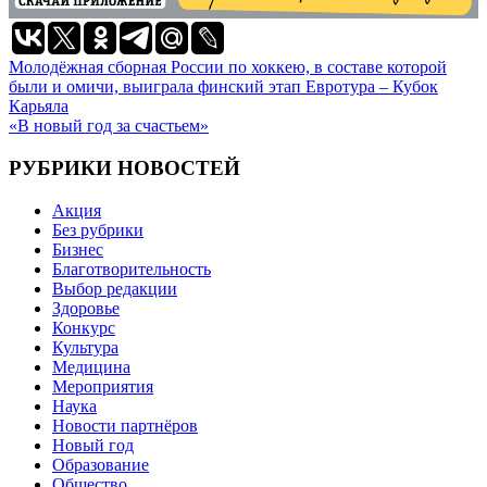
Навигация
Молодёжная сборная России по хоккею, в составе которой
были и омичи, выиграла финский этап Евротура – Кубок
по
Карьяла
записям
«В новый год за счастьем»
РУБРИКИ НОВОСТЕЙ
Акция
Без рубрики
Бизнес
Благотворительность
Выбор редакции
Здоровье
Конкурс
Культура
Медицина
Мероприятия
Наука
Новости партнёров
Новый год
Образование
Общество