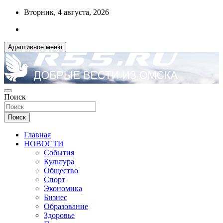
Перейти
Вторник, 4 августа, 2026
к
содержимому
Адаптивное меню
ДОБРЫЕ ВЕСТИ ИЗ ОМСКА
Поиск
R55.RU
Поиск
Главная
НОВОСТИ
События
Культура
Общество
Спорт
Экономика
Бизнес
Образование
Здоровье