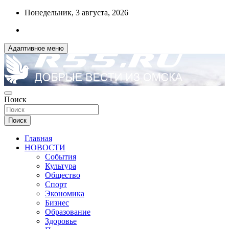
Перейти
Понедельник, 3 августа, 2026
к
содержимому
Адаптивное меню
ДОБРЫЕ ВЕСТИ ИЗ ОМСКА
Поиск
R55.RU
Поиск
Главная
НОВОСТИ
События
Культура
Общество
Спорт
Экономика
Бизнес
Образование
Здоровье