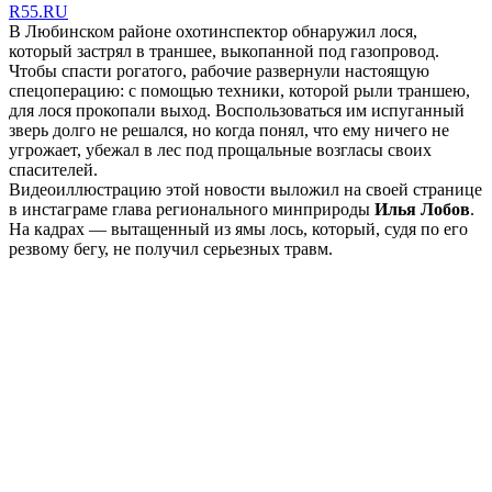
R55.RU
В Любинском районе охотинспектор обнаружил лося,
который застрял в траншее, выкопанной под газопровод.
Чтобы спасти рогатого, рабочие развернули настоящую
спецоперацию: с помощью техники, которой рыли траншею,
для лося прокопали выход. Воспользоваться им испуганный
зверь долго не решался, но когда понял, что ему ничего не
угрожает, убежал в лес под прощальные возгласы своих
спасителей.
Видеоиллюстрацию этой новости выложил на своей странице
в инстаграме глава регионального минприроды
Илья Лобов
.
На кадрах — вытащенный из ямы лось, который, судя по его
резвому бегу, не получил серьезных травм.