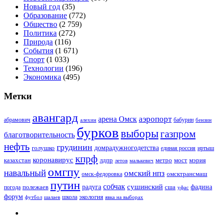
Новый год
(35)
Образование
(772)
Общество
(2 759)
Политика
(272)
Природа
(116)
События
(1 671)
Спорт
(1 033)
Технологии
(196)
Экономика
(495)
Метки
авангард
аэропорт
арена Омск
абрамович
алехин
бабурин
бензин
бурков
выборы
газпром
благотворительность
нефть
грудинин
голушко
домрадужногодетства
иртыш
единая россия
кпрф
коронавирус
казахстан
лдпр
метро
мост
мэрия
малькевич
летов
омгпу
навальный
омский нпз
омсктрансмаш
омск-федоровка
путин
собчак
сушинский
полежаев
радуга
сша
фадина
погода
уфас
форум
экология
футбол
шалаев
школа
явка на выборах