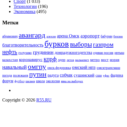
Спорт
(1 033)
Технологии
(196)
Экономика
(495)
Метки
авангард
аэропорт
арена Омск
абрамович
алехин
бабурин
бензин
бурков
выборы
газпром
благотворительность
нефть
грудинин
голушко
домрадужногодетства
иртыш
единая россия
кпрф
коронавирус
казахстан
лдпр
метро
мост
мэрия
малькевич
летов
омгпу
навальный
омский нпз
омсктрансмаш
омск-федоровка
путин
собчак
сушинский
полежаев
радуга
сша
фадина
погода
уфас
форум
экология
футбол
шалаев
школа
явка на выборах
Copyright © 2026
R55.RU