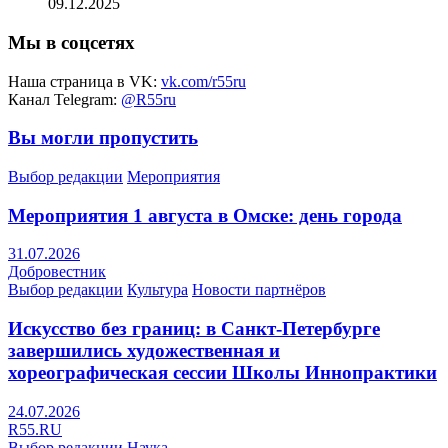
09.12.2025
Мы в соцсетях
Наша страница в VK:
vk.com/r55ru
Канал Telegram:
@R55ru
Вы могли пропустить
Выбор редакции
Мероприятия
Мероприятия 1 августа в Омске: день города
31.07.2026
Добровестник
Выбор редакции
Культура
Новости партнёров
Искусство без границ: в Санкт-Петербурге
завершились художественная и
хореографическая сессии Школы Иннопрактики
24.07.2026
R55.RU
Выбор редакции
Наука