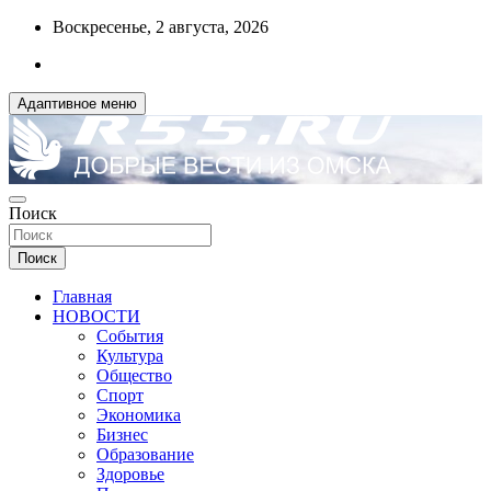
Перейти
Воскресенье, 2 августа, 2026
к
содержимому
Адаптивное меню
ДОБРЫЕ ВЕСТИ ИЗ ОМСКА
Поиск
R55.RU
Поиск
Главная
НОВОСТИ
События
Культура
Общество
Спорт
Экономика
Бизнес
Образование
Здоровье