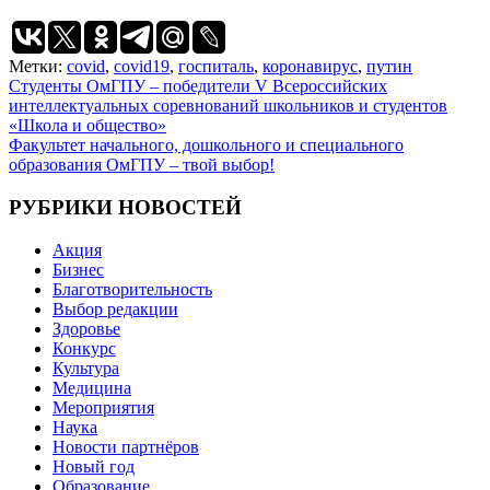
Метки:
covid
,
covid19
,
госпиталь
,
коронавирус
,
путин
Навигация
Студенты ОмГПУ – победители V Всероссийских
интеллектуальных соревнований школьников и студентов
по
«Школа и общество»
записям
Факультет начального, дошкольного и специального
образования ОмГПУ – твой выбор!
РУБРИКИ НОВОСТЕЙ
Акция
Бизнес
Благотворительность
Выбор редакции
Здоровье
Конкурс
Культура
Медицина
Мероприятия
Наука
Новости партнёров
Новый год
Образование