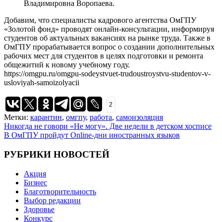
Владимировна Воропаева.
Добавим, что специалисты кадрового агентства ОмГПУ
«Золотой фонд» проводят онлайн-консультации, информируя
студентов об актуальных вакансиях на рынке труда. Также в
ОмГПУ прорабатывается вопрос о создании дополнительных
рабочих мест для студентов в целях подготовки и ремонта
общежитий к новому учебному году.
https://omgpu.ru/omgpu-sodeystvuet-trudoustroystvu-studentov-v-
usloviyah-samoizolyacii
2
Метки:
карантин
,
омгпу
,
работа
,
самоизоляция
Навигация
Никогда не говори «Не могу». Две недели в детском хосписе
В ОмГПУ пройдут Online-дни иностранных языков
по
записям
РУБРИКИ НОВОСТЕЙ
Акция
Бизнес
Благотворительность
Выбор редакции
Здоровье
Конкурс