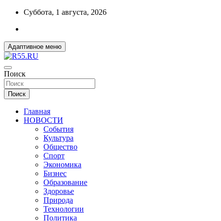
Перейти
Суббота, 1 августа, 2026
к
содержимому
Адаптивное меню
ДОБРЫЕ ВЕСТИ ИЗ ОМСКА
Поиск
R55.RU
Поиск
Главная
НОВОСТИ
События
Культура
Общество
Спорт
Экономика
Бизнес
Образование
Здоровье
Природа
Технологии
Политика