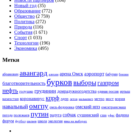
Новости партнёров
(104)
Новый год
(35)
Образование
(772)
Общество
(2 759)
Политика
(272)
Природа
(116)
События
(1 671)
Спорт
(1 033)
Технологии
(196)
Экономика
(495)
Метки
авангард
аэропорт
арена Омск
абрамович
алехин
бабурин
бензин
бурков
выборы
газпром
благотворительность
нефть
грудинин
голушко
домрадужногодетства
иртыш
единая россия
кпрф
коронавирус
казахстан
лдпр
метро
мост
мэрия
малькевич
летов
омгпу
навальный
омский нпз
омсктрансмаш
омск-федоровка
путин
собчак
сушинский
полежаев
радуга
сша
фадина
погода
уфас
форум
экология
футбол
шалаев
школа
явка на выборах