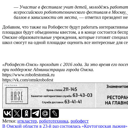
—
Участие в фестивале учит детей, молодёжь работат
всероссийского робототехнического фестиваля в Москву
баллов в зависимости от места,
— отметил президент не
Добавим, что также на Робофесте будут работать интерактивны
площадки будут объединены квестом, а в конце состоится бесп
Омские образовательные учреждения, которые готовят специа
школ смогут на одной площадке оценить все интересные для се
«Робофест-Омск» проходит с 2016 года. За это время его по
при поддержке Администрации города Омска.
https://www.robofestomsk.ru
https://vk.com/omskrobofest
РЕКЛАМА
Метки:
иткластер
,
робототехника
,
робофест
Навигация
В Омской области в 23-й раз состоялась «Крутогорская лыжня»