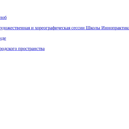
алоб
 художественная и хореографическая сессии Школы Иннопрактик
нде
одского пространства