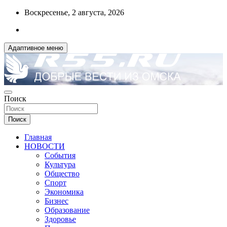
Перейти
Воскресенье, 2 августа, 2026
к
содержимому
Адаптивное меню
ДОБРЫЕ ВЕСТИ ИЗ ОМСКА
Поиск
R55.RU
Поиск
Главная
НОВОСТИ
События
Культура
Общество
Спорт
Экономика
Бизнес
Образование
Здоровье