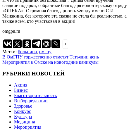
И что за праздник без шоколада?! Детям были вручены
сладкие подарки, собранные благодаря волонтерскому отряду
«ОПЕКА». Огромная благодарность Фонду имени С.И.
Манякина, без которого эта сказка не стала бы реальностью, а
также всем, кто участвовал в акции!
omgpu.ru
1
Метки:
больница
,
омгпу
Навигация
В ОмГПУ торжественно отметят Татьянин день
Мероприятия в Омске на новогодние каникулы
по
записям
РУБРИКИ НОВОСТЕЙ
Акция
Бизнес
Благотворительность
Выбор редакции
Здоровье
Конкурс
Культура
Медицина
Мероприятия