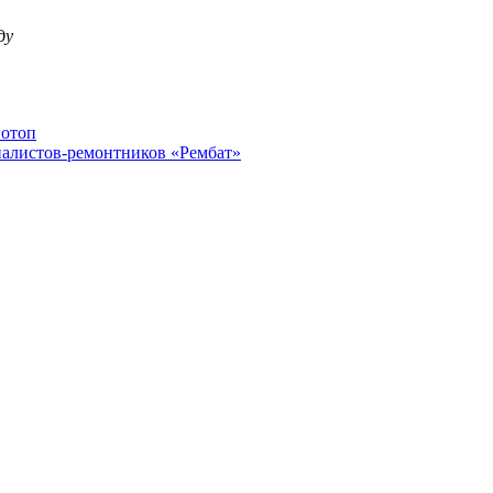
ду
потоп
иалистов-ремонтников «Рембат»