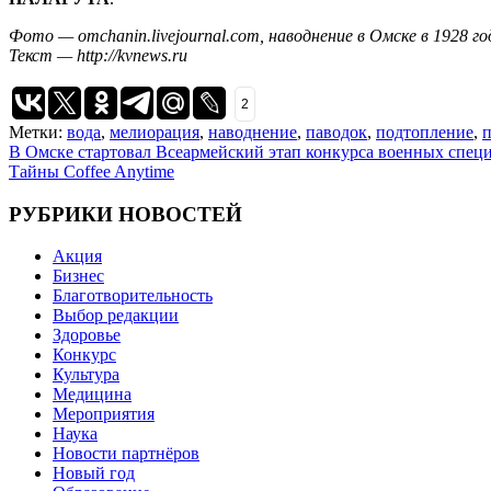
Фото — omchanin.livejournal.com, наводнение в Омске в 1928 го
Текст — http://kvnews.ru
2
Метки:
вода
,
мелиорация
,
наводнение
,
паводок
,
подтопление
,
Навигация
В Омске стартовал Всеармейский этап конкурса военных спец
Тайны Coffee Anytime
по
записям
РУБРИКИ НОВОСТЕЙ
Акция
Бизнес
Благотворительность
Выбор редакции
Здоровье
Конкурс
Культура
Медицина
Мероприятия
Наука
Новости партнёров
Новый год