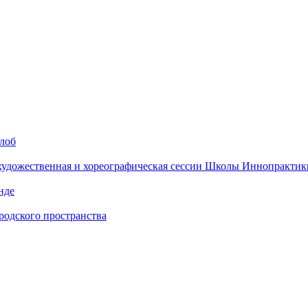
алоб
 художественная и хореографическая сессии Школы Иннопрактик
нде
одского пространства