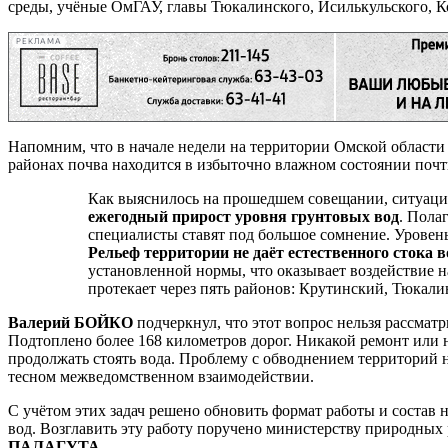
среды, учёные ОмГАУ, главы Тюкалинского, Исилькульского, К
РЕКЛАМА
Напомним, что в начале недели на территории Омской области
районах почва находится в избыточно влажном состоянии почти
Как выяснилось на прошедшем совещании, ситуаци
ежегодный прирост уровня грунтовых вод
. Пола
специалисты ставят под большое сомнение. Уровень з
Рельеф территории не даёт естественного стока 
установленной нормы, что оказывает воздействие 
протекает через пять районов: Крутинский, Тюкали
Валерий БОЙКО
подчеркнул, что этот вопрос нельзя рассматр
Подтоплено более 168 километров дорог. Никакой ремонт или н
продолжать стоять вода. Проблему с обводнением территорий н
тесном межведомственном взаимодействии.
С учётом этих задач решено обновить формат работы и состав
вод. Возглавить эту работу поручено министерству природных 
ПАЛАГУТА
.