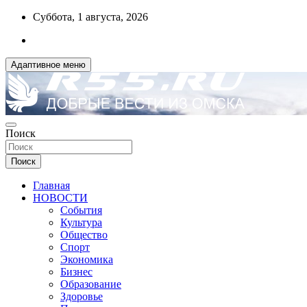
Перейти
Суббота, 1 августа, 2026
к
содержимому
Адаптивное меню
ДОБРЫЕ ВЕСТИ ИЗ ОМСКА
Поиск
R55.RU
Поиск
Главная
НОВОСТИ
События
Культура
Общество
Спорт
Экономика
Бизнес
Образование
Здоровье