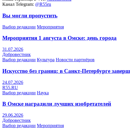
Канал Telegram:
@R55ru
Вы могли пропустить
Выбор редакции
Мероприятия
Мероприятия 1 августа в Омске: день города
31.07.2026
Добровестник
Выбор редакции
Культура
Новости партнёров
Искусство без границ: в Санкт-Петербурге заве
24.07.2026
R55.RU
Выбор редакции
Наука
В Омске наградили лучших изобретателей
29.06.2026
Добровестник
Выбор редакции
Мероприятия