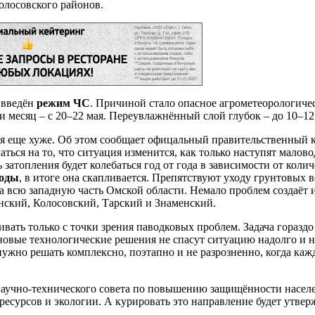
олосовского районов.
 введён
режим ЧС
. Причиной стало опасное агрометеорологиче
 месяц – с 20–22 мая. Переувлажнённый слой глубок – до 10–12
я еще хуже. Об этом сообщает офицальный правительственный 
гаться на то, что ситуация изменится, как только наступят мало
атопления будет колебаться год от года в зависимости от количес
воды
, в итоге она скапливается. Препятствуют уходу грунтовых
на всю западную часть Омской области. Немало проблем создаёт
нский, Колосовский, Тарский и Знаменский.
ивать только с точки зрения паводковых проблем. Задача гораздо
овые технологические решения не спасут ситуацию надолго и не
ужно решать комплексно, поэтапно и не разрозненно, когда каж
 научно-технического совета по повышению защищённости населе
ресурсов и экологии. А курировать это направление будет утве