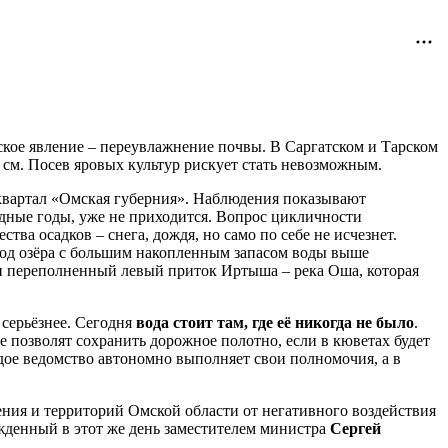
ское явление – переувлажнение почвы. В Саргатском и Тарском
 см. Посев яровых культур рискует стать невозможным.
квартал «Омская губерния». Наблюдения показывают
водные годы, уже не приходится. Вопрос цикличности
тва осадков – снега, дождя, но само по себе не исчезнет.
 вод озёра с большим накопленным запасом воды выше
 и переполненный левый приток Иртыша – река Оша, которая
 серьёзнее. Сегодня
вода стоит там, где её никогда не было
.
 позволят сохранить дорожное полотно, если в кюветах будет
дое ведомство автономно выполняет свои полномочия, а в
ния и территорий Омской области от негативного воздействия
ржденный в этот же день заместителем министра
Сергей