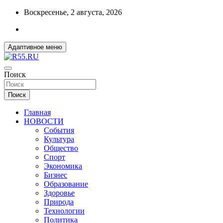
Перейти
Воскресенье, 2 августа, 2026
к
содержимому
Адаптивное меню
ДОБРЫЕ ВЕСТИ ИЗ ОМСКА
Поиск
R55.RU
Поиск
Главная
НОВОСТИ
События
Культура
Общество
Спорт
Экономика
Бизнес
Образование
Здоровье
Природа
Технологии
Политика