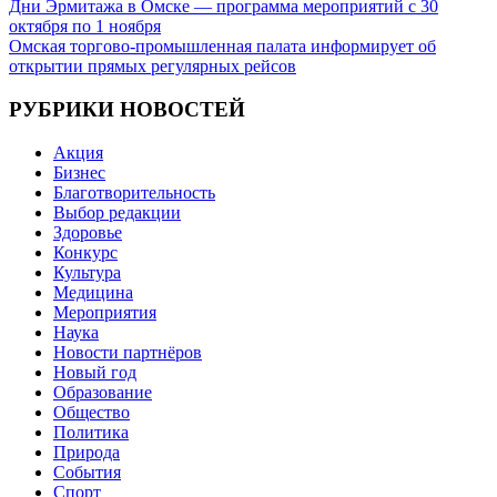
Навигация
Дни Эрмитажа в Омске — программа мероприятий с 30
октября по 1 ноября
по
Омская торгово-промышленная палата информирует об
записям
открытии прямых регулярных рейсов
РУБРИКИ НОВОСТЕЙ
Акция
Бизнес
Благотворительность
Выбор редакции
Здоровье
Конкурс
Культура
Медицина
Мероприятия
Наука
Новости партнёров
Новый год
Образование
Общество
Политика
Природа
События
Спорт