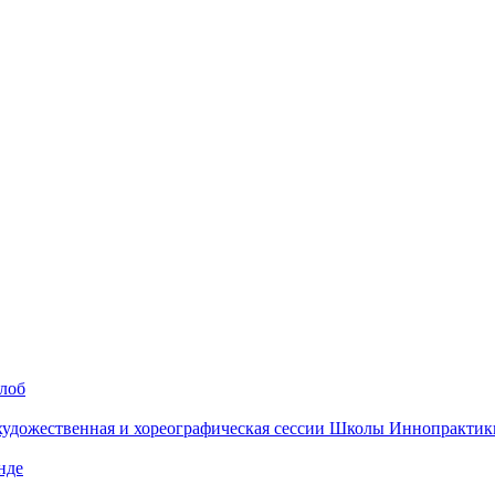
алоб
 художественная и хореографическая сессии Школы Иннопрактик
нде