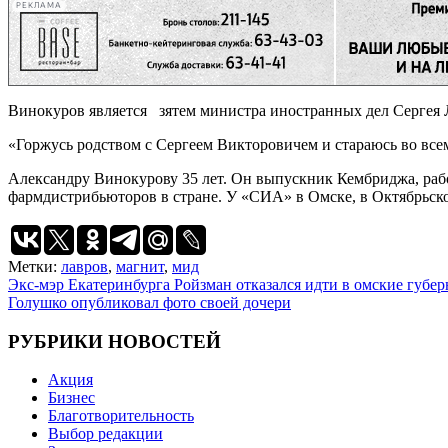
РЕКЛАМА
Винокуров является зятем министра иностранных дел Сергея Л
«Горжусь родством с Сергеем Викторовичем и стараюсь во всем
Александру Винокурову 35 лет. Он выпускник Кембриджа, работ
фармдистрибьюторов в стране. У «СИА» в Омске, в Октябрьск
Метки:
лавров
,
магнит
,
мид
Навигация
Экс-мэр Екатеринбурга Ройзман отказался идти в омские губер
Голушко опубликовал фото своей дочери
по
записям
РУБРИКИ НОВОСТЕЙ
Акция
Бизнес
Благотворительность
Выбор редакции