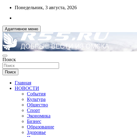
Перейти
Понедельник, 3 августа, 2026
к
содержимому
Адаптивное меню
ДОБРЫЕ ВЕСТИ ИЗ ОМСКА
Поиск
R55.RU
Поиск
Главная
НОВОСТИ
События
Культура
Общество
Спорт
Экономика
Бизнес
Образование
Здоровье