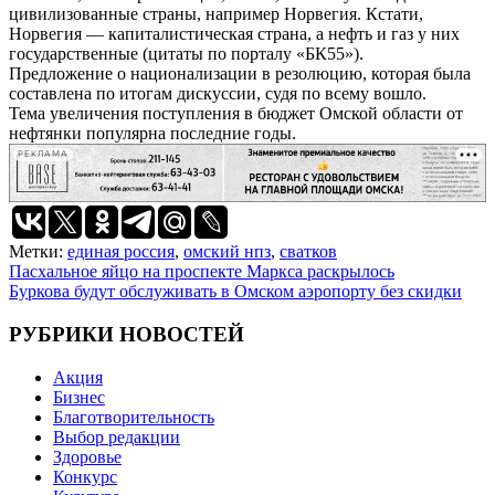
цивилизованные страны, например Норвегия. Кстати,
Норвегия — капиталистическая страна, а нефть и газ у них
государственные (цитаты по порталу «БК55»).
Предложение о национализации в резолюцию, которая была
составлена по итогам дискуссии, судя по всему вошло.
Тема увеличения поступления в бюджет Омской области от
нефтянки популярна последние годы.
РЕКЛАМА
Метки:
единая россия
,
омский нпз
,
сватков
Навигация
Пасхальное яйцо на проспекте Маркса раскрылось
Буркова будут обслуживать в Омском аэропорту без скидки
по
записям
РУБРИКИ НОВОСТЕЙ
Акция
Бизнес
Благотворительность
Выбор редакции
Здоровье
Конкурс