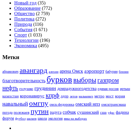
Новый год
(35)
Образование
(772)
Общество
(2 759)
Политика
(272)
Природа
(116)
События
(1 671)
Спорт
(1 033)
Технологии
(196)
Экономика
(495)
Метки
авангард
аэропорт
арена Омск
абрамович
алехин
бабурин
бензин
бурков
выборы
газпром
благотворительность
нефть
грудинин
голушко
домрадужногодетства
иртыш
единая россия
кпрф
коронавирус
казахстан
лдпр
метро
мост
мэрия
малькевич
летов
омгпу
навальный
омский нпз
омсктрансмаш
омск-федоровка
путин
собчак
сушинский
полежаев
радуга
сша
фадина
погода
уфас
форум
экология
футбол
шалаев
школа
явка на выборах