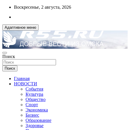
Перейти
Воскресенье, 2 августа, 2026
к
содержимому
Адаптивное меню
ДОБРЫЕ ВЕСТИ ИЗ ОМСКА
Поиск
R55.RU
Поиск
Главная
НОВОСТИ
События
Культура
Общество
Спорт
Экономика
Бизнес
Образование
Здоровье