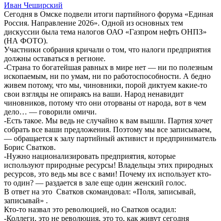
Иван Чеширский
Сегодня в Омске подвели итоги партийного форума «Единая
Россия. Направление 2026». Одной из основных тем
дискуссии была тема налогов ОАО «Газпром нефть ОНПЗ»
(НА ФОТО).
Участники собрания кричали о том, что налоги предприятия
должны оставаться в регионе.
-Страна то богатейшая равных в мире нет — ни по полезным
ископаемым, ни по умам, ни по работоспособности. А бедно
живем потому, что мы, чиновники, порой диктуем какие-то
свои взгляды не опираясь на ваши. Народ ненавидит
чиновников, потому что они оторваны от народа, вот в чем
дело… — говорили омичи.
-Есть такое. Мы ведь не случайно к вам вышли. Партия хочет
собрать все ваши предложения. Поэтому мы все записываем,
— обращается к залу партийный активист и предприниматель
Борис Сватков.
-Нужно национализировать предприятия, которые
используют природные ресурсы! Владельцы этих природных
ресурсов, это ведь мы все с вами! Почему их использует кто-
то один? — раздается в зале еще один женский голос.
В ответ на это Сватков скомандовал: «Поля, записывай,
записывай» .
Кто-то назвал это революцией, но Сватков осадил:
-Коллеги, это не революция, это то, как живут сегодня