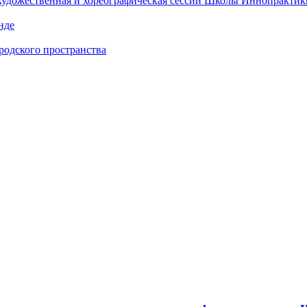
 художественная и хореографическая сессии Школы Иннопрактик
нде
одского пространства