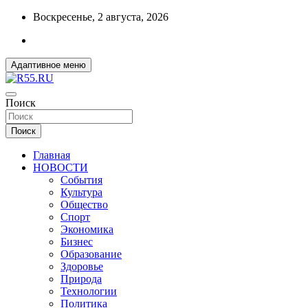
Перейти
Воскресенье, 2 августа, 2026
к
содержимому
Адаптивное меню
ДОБРЫЕ ВЕСТИ ИЗ ОМСКА
Поиск
R55.RU
Поиск
Главная
НОВОСТИ
События
Культура
Общество
Спорт
Экономика
Бизнес
Образование
Здоровье
Природа
Технологии
Политика