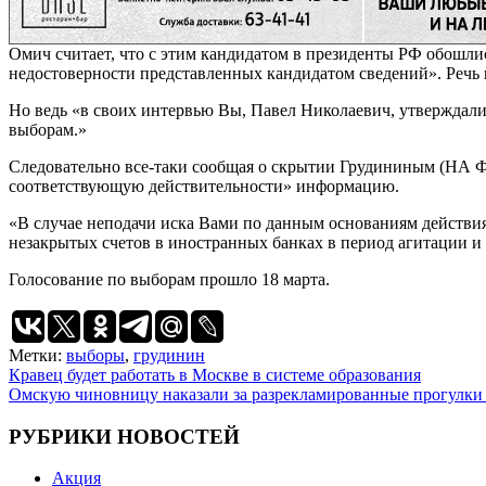
Омич считает, что с этим кандидатом в президенты РФ обошли
недостоверности представленных кандидатом сведений». Речь ш
Но ведь «в своих интервью Вы, Павел Николаевич, утверждали
выборам.»
Следовательно все-таки сообщая о скрытии Грудининым (НА Ф
соответствующую действительности» информацию.
«В случае неподачи иска Вами по данным основаниям действия
незакрытых счетов в иностранных банках в период агитации 
Голосование по выборам прошло 18 марта.
Метки:
выборы
,
грудинин
Навигация
Кравец будет работать в Москве в системе образования
Омскую чиновницу наказали за разрекламированные прогулки 
по
записям
РУБРИКИ НОВОСТЕЙ
Акция