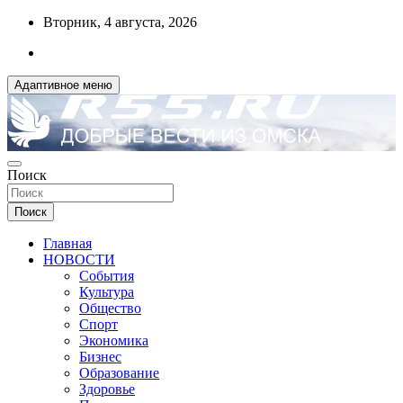
Перейти
Вторник, 4 августа, 2026
к
содержимому
Адаптивное меню
ДОБРЫЕ ВЕСТИ ИЗ ОМСКА
Поиск
R55.RU
Поиск
Главная
НОВОСТИ
События
Культура
Общество
Спорт
Экономика
Бизнес
Образование
Здоровье