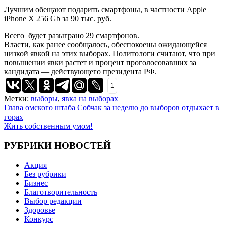
Лучшим обещают подарить смартфоны, в частности Apple
iPhone X 256 Gb за 90 тыс. руб.
Всего будет разыграно 29 смартфонов.
Власти, как ранее сообщалось, обеспокоены ожидающейся
низкой явкой на этих выборах. Политологи считают, что при
повышении явки растет и процент проголосовавших за
кандидата — действующего президента РФ.
1
Метки:
выборы
,
явка на выборах
Навигация
Глава омского штаба Собчак за неделю до выборов отдыхает в
горах
по
Жить собственным умом!
записям
РУБРИКИ НОВОСТЕЙ
Акция
Без рубрики
Бизнес
Благотворительность
Выбор редакции
Здоровье
Конкурс