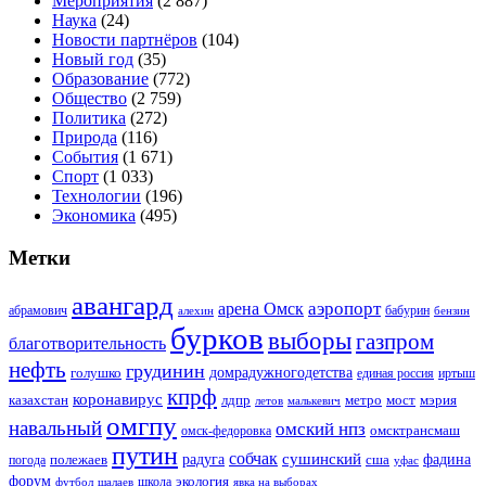
Мероприятия
(2 887)
Наука
(24)
Новости партнёров
(104)
Новый год
(35)
Образование
(772)
Общество
(2 759)
Политика
(272)
Природа
(116)
События
(1 671)
Спорт
(1 033)
Технологии
(196)
Экономика
(495)
Метки
авангард
аэропорт
арена Омск
абрамович
алехин
бабурин
бензин
бурков
выборы
газпром
благотворительность
нефть
грудинин
голушко
домрадужногодетства
иртыш
единая россия
кпрф
коронавирус
казахстан
лдпр
метро
мост
мэрия
малькевич
летов
омгпу
навальный
омский нпз
омсктрансмаш
омск-федоровка
путин
собчак
сушинский
полежаев
радуга
сша
фадина
погода
уфас
форум
экология
футбол
шалаев
школа
явка на выборах