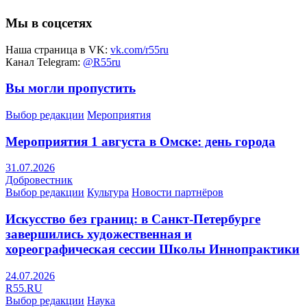
Мы в соцсетях
Наша страница в VK:
vk.com/r55ru
Канал Telegram:
@R55ru
Вы могли пропустить
Выбор редакции
Мероприятия
Мероприятия 1 августа в Омске: день города
31.07.2026
Добровестник
Выбор редакции
Культура
Новости партнёров
Искусство без границ: в Санкт-Петербурге
завершились художественная и
хореографическая сессии Школы Иннопрактики
24.07.2026
R55.RU
Выбор редакции
Наука