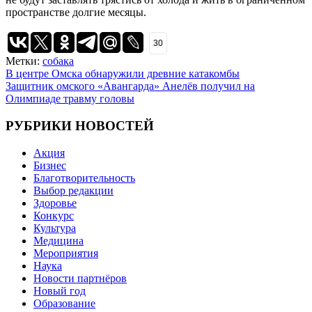
пространстве долгие месяцы.
30
Метки:
собака
Навигация
В центре Омска обнаружили древние катакомбы
Защитник омского «Авангарда» Анелёв получил на
по
Олимпиаде травму головы
записям
РУБРИКИ НОВОСТЕЙ
Акция
Бизнес
Благотворительность
Выбор редакции
Здоровье
Конкурс
Культура
Медицина
Мероприятия
Наука
Новости партнёров
Новый год
Образование