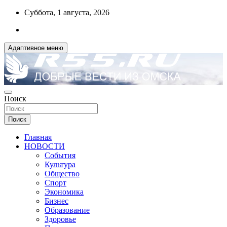
Перейти
Суббота, 1 августа, 2026
к
содержимому
Адаптивное меню
ДОБРЫЕ ВЕСТИ ИЗ ОМСКА
Поиск
R55.RU
Поиск
Главная
НОВОСТИ
События
Культура
Общество
Спорт
Экономика
Бизнес
Образование
Здоровье