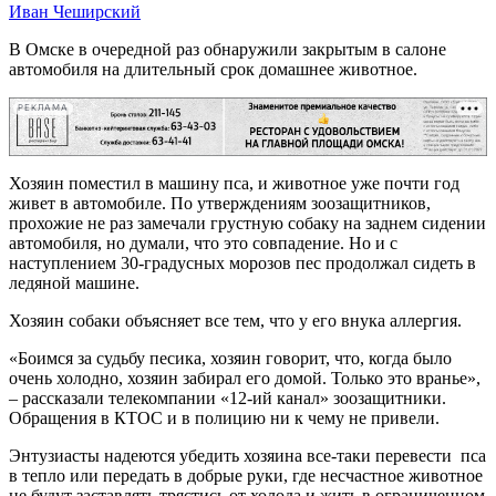
Иван Чеширский
В Омске в очередной раз обнаружили закрытым в салоне
автомобиля на длительный срок домашнее животное.
РЕКЛАМА
Хозяин поместил в машину пса, и животное уже почти год
живет в автомобиле. По утверждениям зоозащитников,
прохожие не раз замечали грустную собаку на заднем сидении
автомобиля, но думали, что это совпадение. Но и с
наступлением 30-градусных морозов пес продолжал сидеть в
ледяной машине.
Хозяин собаки объясняет все тем, что у его внука аллергия.
«Боимся за судьбу песика, хозяин говорит, что, когда было
очень холодно, хозяин забирал его домой. Только это вранье»,
– рассказали телекомпании «12-ий канал» зоозащитники.
Обращения в КТОС и в полицию ни к чему не привели.
Энтузиасты надеются убедить хозяина все-таки перевести пса
в тепло или передать в добрые руки, где несчастное животное
не будут заставлять трястись от холода и жить в ограниченном