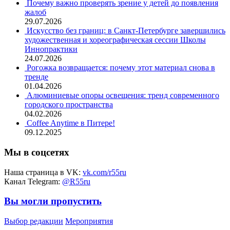
Почему важно проверять зрение у детей до появления
жалоб
29.07.2026
Искусство без границ: в Санкт-Петербурге завершились
художественная и хореографическая сессии Школы
Иннопрактики
24.07.2026
Рогожка возвращается: почему этот материал снова в
тренде
01.04.2026
Алюминиевые опоры освещения: тренд современного
городского пространства
04.02.2026
Coffee Anytime в Питере!
09.12.2025
Мы в соцсетях
Наша страница в VK:
vk.com/r55ru
Канал Telegram:
@R55ru
Вы могли пропустить
Выбор редакции
Мероприятия