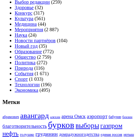
Выбор редакции
(259)
Здоровье
(32)
Конкурс
(317)
Культура
(561)
Медицина
(44)
Мероприятия
(2 887)
Наука
(24)
Новости партнёров
(104)
Новый год
(35)
Образование
(772)
Общество
(2 759)
Политика
(272)
Природа
(116)
События
(1 671)
Спорт
(1 033)
Технологии
(196)
Экономика
(495)
Метки
авангард
аэропорт
арена Омск
абрамович
алехин
бабурин
бензин
бурков
выборы
газпром
благотворительность
нефть
грудинин
голушко
домрадужногодетства
иртыш
единая россия