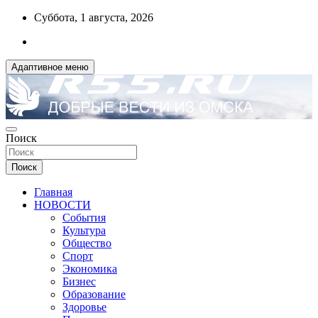
Перейти
Суббота, 1 августа, 2026
к
содержимому
Адаптивное меню
ДОБРЫЕ ВЕСТИ ИЗ ОМСКА
Поиск
R55.RU
Поиск
Главная
НОВОСТИ
События
Культура
Общество
Спорт
Экономика
Бизнес
Образование
Здоровье