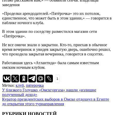
Позже расскажем вам,» — объявили сейчас владельцы
заведения
«Проделки арендодателей.»Пятёрочка» это их потолок,
единственное, что может быть в этом здании,» — говорится в
паблике ночного клуба.
В этом здании по соседству разместился магазин сети
«Пятёрочка».
Не все омичи знали о закрытии. Кто-то, приехав в обычное
время вечеринок и увидев закрытую дверь, ошибочно решил,
что проходила закрытая вечеринка, говорится в соцсетях.
Работавшая здесь «Атлантида» была самым известным
омским ночным клубом.
1
Метки:
клуб
,
пятерочка
Навигация
У близкого Голушко «Омскгоргаза» нашли «излишне
полученный доход»
по
Куратор президентских выборов в Омске отдохнул в Египте
записям
до открытия этого турнаправления
РУБРИКИ НОВОСТЕЙ