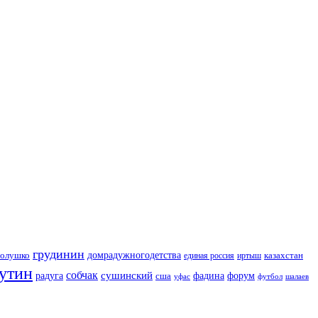
грудинин
голушко
домрадужногодетства
казахстан
иртыш
единая россия
утин
собчак
сушинский
радуга
сша
фадина
форум
уфас
футбол
шалаев