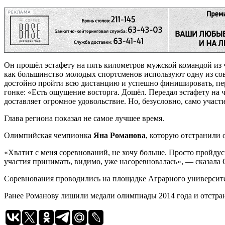
РЕКЛАМА
Он прошёл эстафету на пять километров мужской командой из че
как большинство молодых спортсменов используют одну из со
достойно пройти всю дистанцию и успешно финишировать, пе
гонке: «Есть ощущение восторга. Дошёл. Передал эстафету на че
доставляет огромное удовольствие. Но, безусловно, само участи
Глава региона показал не самое лучшее время.
Олимпийская чемпионка
Яна Романова
, которую отстранили 
«Хватит с меня соревнований, не хочу больше. Просто пройдус
участия принимать, видимо, уже насоревновалась», — сказал
Соревнования проводились на площадке Аграрного университе
Ранее Романову лишили медали олимпиады 2014 года и отстра