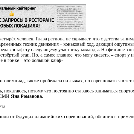
тырёх человек. Глава региона не скрывает, что с детства заним
временных техник движения – коньковый ход, дающий ощутимые 
редав эстафету следующему участнику команды. На финише за
твёртый этап. Но, а самое главное, что могу сказать, – спорт у 
е в гонке – это большой кайф».
от олимпиад, также пробежала на лыжах, но соревноваться в эста
ь, покатаюсь, потому что постоянно стараюсь заниматься спорт
а СМИ
Яна Романова
.
та.
нили от будущих олимпийских соревнований, обвинив в примен