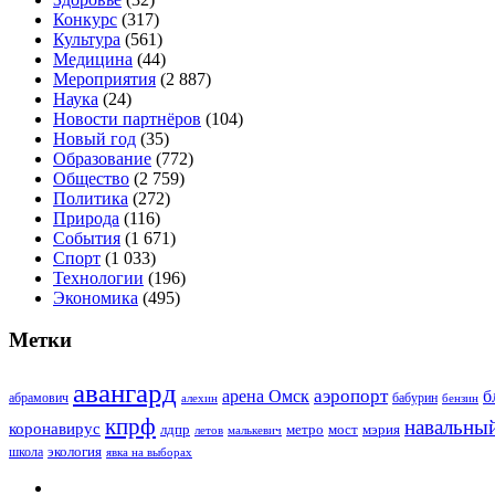
Конкурс
(317)
Культура
(561)
Медицина
(44)
Мероприятия
(2 887)
Наука
(24)
Новости партнёров
(104)
Новый год
(35)
Образование
(772)
Общество
(2 759)
Политика
(272)
Природа
(116)
События
(1 671)
Спорт
(1 033)
Технологии
(196)
Экономика
(495)
Метки
авангард
аэропорт
арена Омск
б
абрамович
алехин
бабурин
бензин
кпрф
навальны
коронавирус
лдпр
метро
мост
мэрия
малькевич
летов
экология
школа
явка на выборах