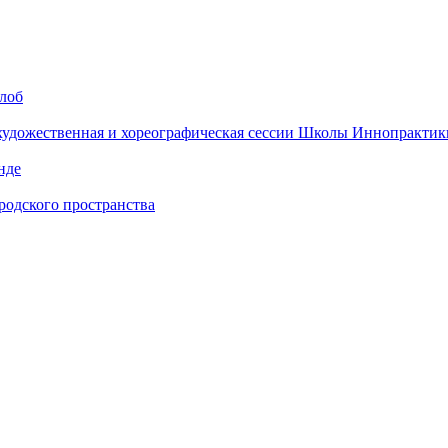
алоб
 художественная и хореографическая сессии Школы Иннопрактик
нде
одского пространства