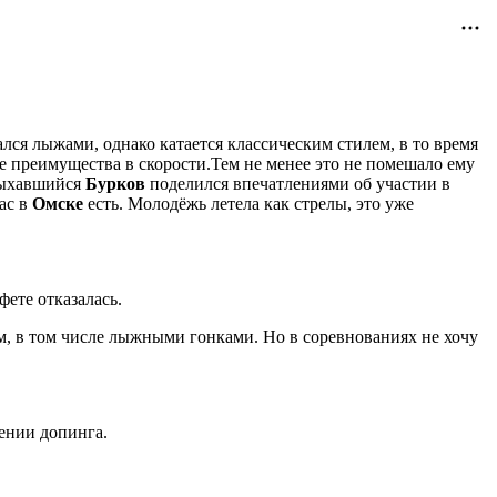
ался лыжами, однако катается классическим стилем, в то время
преимущества в скорости.Тем не менее это не помешало ему
пыхавшийся
Бурков
поделился впечатлениями об участии в
нас в
Омске
есть. Молодёжь летела как стрелы, это уже
фете отказалась.
ом, в том числе лыжными гонками. Но в соревнованиях не хочу
ении допинга.