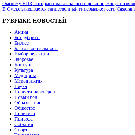
Навигация
Омскому НПЗ, который платит налоги в регионе, могут позвол
В Омске закрывается единственный гипермаркет сети Castoram
по
записям
РУБРИКИ НОВОСТЕЙ
Акция
Без рубрики
Бизнес
Благотворительность
Выбор редакции
Здоровье
Конкурс
Культура
Медицина
Мероприятия
Наука
Новости партнёров
Новый год
Образование
Общество
Политика
Природа
События
Спорт