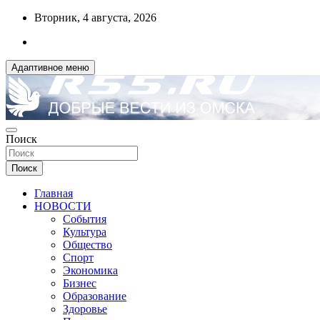
Перейти
Вторник, 4 августа, 2026
к
содержимому
Адаптивное меню
ДОБРЫЕ ВЕСТИ ИЗ ОМСКА
Поиск
R55.RU
Поиск
Главная
НОВОСТИ
События
Культура
Общество
Спорт
Экономика
Бизнес
Образование
Здоровье