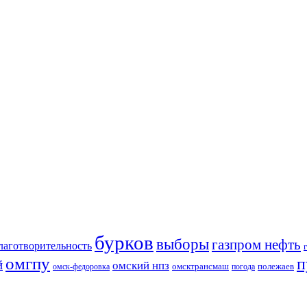
бурков
выборы
газпром нефть
лаготворительность
омгпу
п
й
омский нпз
омсктрансмаш
полежаев
омск-федоровка
погода