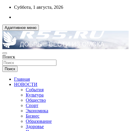
Перейти
Суббота, 1 августа, 2026
к
содержимому
Адаптивное меню
ДОБРЫЕ ВЕСТИ ИЗ ОМСКА
Поиск
R55.RU
Поиск
Главная
НОВОСТИ
События
Культура
Общество
Спорт
Экономика
Бизнес
Образование
Здоровье