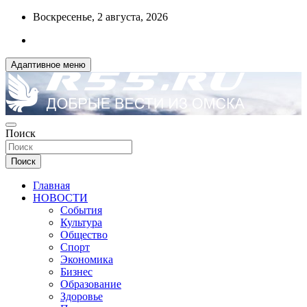
Перейти
Воскресенье, 2 августа, 2026
к
содержимому
Адаптивное меню
ДОБРЫЕ ВЕСТИ ИЗ ОМСКА
Поиск
R55.RU
Поиск
Главная
НОВОСТИ
События
Культура
Общество
Спорт
Экономика
Бизнес
Образование
Здоровье