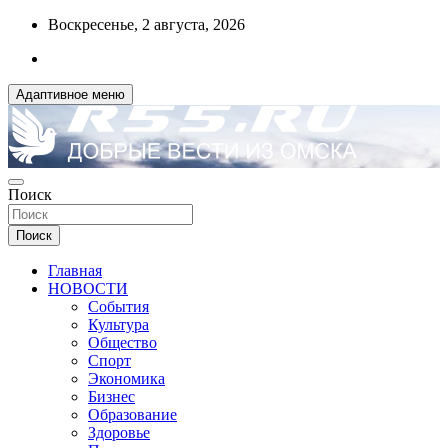
Перейти
Воскресенье, 2 августа, 2026
к
содержимому
Адаптивное меню
ДОБРЫЕ ВЕСТИ ИЗ ОМСКА
Поиск
R55.RU
Поиск
Главная
НОВОСТИ
События
Культура
Общество
Спорт
Экономика
Бизнес
Образование
Здоровье