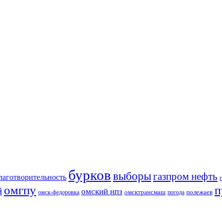
бурков
выборы
газпром нефть
лаготворительность
омгпу
п
й
омский нпз
омсктрансмаш
полежаев
омск-федоровка
погода