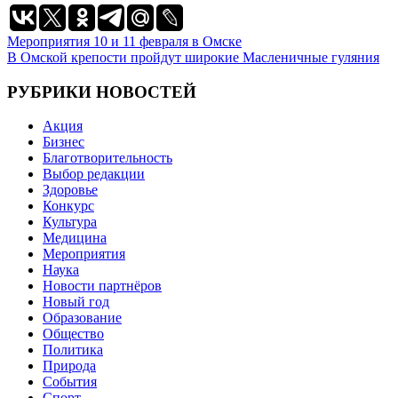
Навигация
Мероприятия 10 и 11 февраля в Омске
В Омской крепости пройдут широкие Масленичные гуляния
по
записям
РУБРИКИ НОВОСТЕЙ
Акция
Бизнес
Благотворительность
Выбор редакции
Здоровье
Конкурс
Культура
Медицина
Мероприятия
Наука
Новости партнёров
Новый год
Образование
Общество
Политика
Природа
События
Спорт