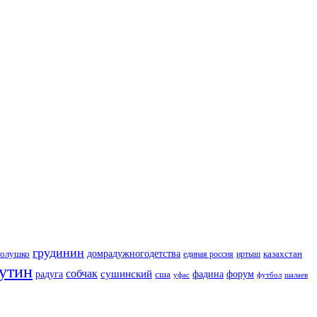
грудинин
голушко
домрадужногодетства
казахстан
иртыш
единая россия
утин
собчак
сушинский
радуга
сша
фадина
форум
уфас
футбол
шалаев