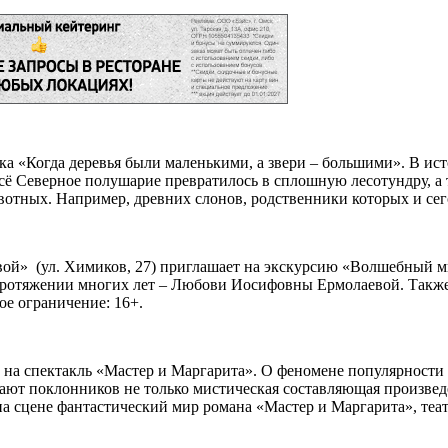
вка «Когда деревья были маленькими, а звери – большими». В ис
сё Северное полушарие превратилось в сплошную лесотундру, а
вотных. Например, древних слонов, родственники которых и с
ой» (ул. Химиков, 27) приглашает на экскурсию «Волшебный мир
 протяжении многих лет – Любови Иосифовны Ермолаевой. Также 
ое ограничение: 16+.
ет на спектакль «Мастер и Маргарита». О феномене популярности
т поклонников не только мистическая составляющая произведен
на сцене фантастический мир романа «Мастер и Маргарита», теа