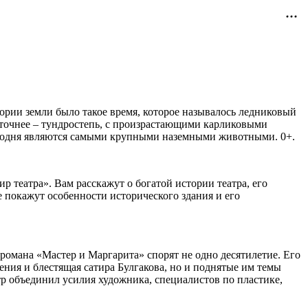
тории земли было такое время, которое называлось ледниковый
 точнее – тундростепь, с произрастающими карликовыми
егодня являются самыми крупными наземными животными. 0+.
 театра». Вам расскажут о богатой истории театра, его
покажут особенности исторического здания и его
 романа «Мастер и Маргарита» спорят не одно десятилетие. Его
ия и блестящая сатира Булгакова, но и поднятые им темы
тр объединил усилия художника, специалистов по пластике,