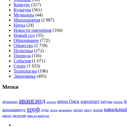
Конкурс
(317)
Культура
(561)
Медицина
(44)
Мероприятия
(2 887)
Наука
(24)
Новости партнёров
(104)
Новый год
(35)
Образование
(772)
Общество
(2 759)
Политика
(272)
Природа
(116)
События
(1 671)
Спорт
(1 033)
Технологии
(196)
Экономика
(495)
Метки
авангард
аэропорт
арена Омск
б
абрамович
алехин
бабурин
бензин
кпрф
навальны
коронавирус
лдпр
метро
мост
мэрия
малькевич
летов
экология
школа
явка на выборах