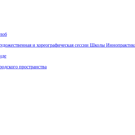
алоб
 художественная и хореографическая сессии Школы Иннопрактик
нде
одского пространства