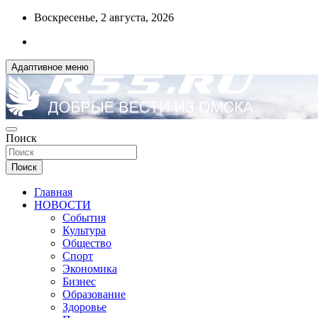
Перейти
Воскресенье, 2 августа, 2026
к
содержимому
Адаптивное меню
ДОБРЫЕ ВЕСТИ ИЗ ОМСКА
Поиск
R55.RU
Поиск
Главная
НОВОСТИ
События
Культура
Общество
Спорт
Экономика
Бизнес
Образование
Здоровье