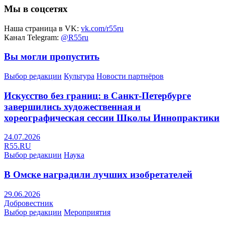
Мы в соцсетях
Наша страница в VK:
vk.com/r55ru
Канал Telegram:
@R55ru
Вы могли пропустить
Выбор редакции
Культура
Новости партнёров
Искусство без границ: в Санкт-Петербурге
завершились художественная и
хореографическая сессии Школы Иннопрактики
24.07.2026
R55.RU
Выбор редакции
Наука
В Омске наградили лучших изобретателей
29.06.2026
Добровестник
Выбор редакции
Мероприятия