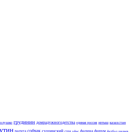
грудинин
голушко
домрадужногодетства
казахстан
иртыш
единая россия
утин
собчак
сушинский
радуга
сша
фадина
форум
уфас
футбол
шалаев