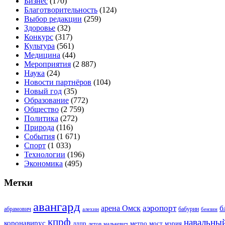
Бизнес
(170)
Благотворительность
(124)
Выбор редакции
(259)
Здоровье
(32)
Конкурс
(317)
Культура
(561)
Медицина
(44)
Мероприятия
(2 887)
Наука
(24)
Новости партнёров
(104)
Новый год
(35)
Образование
(772)
Общество
(2 759)
Политика
(272)
Природа
(116)
События
(1 671)
Спорт
(1 033)
Технологии
(196)
Экономика
(495)
Метки
авангард
аэропорт
арена Омск
б
абрамович
алехин
бабурин
бензин
кпрф
навальны
коронавирус
лдпр
метро
мост
мэрия
малькевич
летов