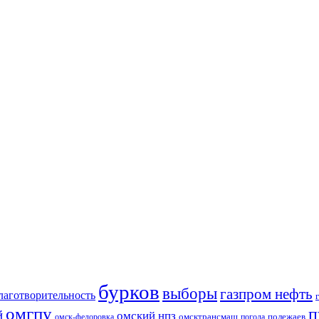
бурков
выборы
газпром нефть
лаготворительность
омгпу
п
й
омский нпз
омсктрансмаш
полежаев
омск-федоровка
погода