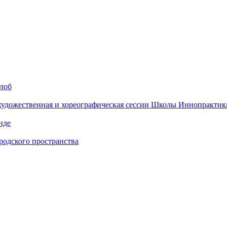
алоб
 художественная и хореографическая сессии Школы Иннопрактик
нде
одского пространства