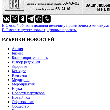
Навигация
В Омской области подняли величину прожиточного минимума
В Омске запустят новые цифровые проекты
по
записям
РУБРИКИ НОВОСТЕЙ
Акция
Бизнес
Благотворительность
Выбор редакции
Здоровье
Конкурс
Культура
Медицина
Мероприятия
Наука
Новости партнёров
Новый год
Образование
Общество