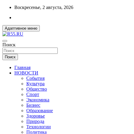
Перейти
Воскресенье, 2 августа, 2026
к
содержимому
Адаптивное меню
ДОБРЫЕ ВЕСТИ ИЗ ОМСКА
Поиск
R55.RU
Поиск
Главная
НОВОСТИ
События
Культура
Общество
Спорт
Экономика
Бизнес
Образование
Здоровье
Природа
Технологии
Политика