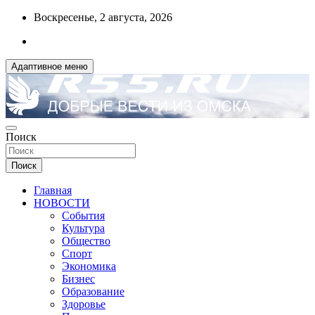
Перейти
Воскресенье, 2 августа, 2026
к
содержимому
Адаптивное меню
ДОБРЫЕ ВЕСТИ ИЗ ОМСКА
Поиск
R55.RU
Поиск
Главная
НОВОСТИ
События
Культура
Общество
Спорт
Экономика
Бизнес
Образование
Здоровье