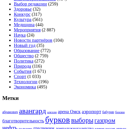
Выбор редакции
(259)
Здоровье
(32)
Конкурс
(317)
Культура
(561)
Медицина
(44)
Мероприятия
(2 887)
Наука
(24)
Новости партнёров
(104)
Новый год
(35)
Образование
(772)
Общество
(2 759)
Политика
(272)
Природа
(116)
События
(1 671)
Спорт
(1 033)
Технологии
(196)
Экономика
(495)
Метки
авангард
аэропорт
арена Омск
абрамович
алехин
бабурин
бензин
бурков
выборы
газпром
благотворительность
нефть
грудинин
голушко
домрадужногодетства
иртыш
единая россия