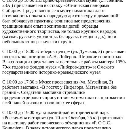
C 10:00 до 18:00 Историко-краеведческий музей (ул. Ленина,
23А ) приглашает на выставку «Этническая панорама
Сибири». Представленные в музее памятники дают
возможность показать народную архитектуру и домашний
быт, обрядовую практику, религиозные представления,
традиционный опыт воспитания детей, образцы
художественного творчества, не только крупных народов
(казахи, русские, украинцы, белорусы, немцы и др.), но и
небольших этнографических групп.
С 10:00 до 18:00 «Либеров-центр» (ул. Думская, 3) приглашает
посетить экспозицию «А.Н. Либеров. Широкие горизонты».
В экспозиции представлены пастельные работы мастера 1950-
70-х годов из фондов музея «Либеров-центр» и Омского
государственного историко-краеведческого музея.
С 10:00 до 17:30 в Музее просвещения (ул. Музейная, 3)
работает выставка «В гостях у Пифагора. Математика без
границ». Создатели выставки стремились
продемонстрировать присутствие математики на протяжении
всей нашей жизни в различных ее сферах.
С 10:00 до 19:00 мультимедийный исторический парк
«Россия-моя история» (ул. 70 лет Октября, 25 к2) приглашает
на выставку работ творческого объединения «Р. С.С.С.
Конвейер». В залах исторического парка представлено