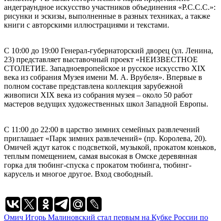
андеграундное искусство участников объединения «Р.С.С.С.»:
рисунки и эскизы, выполненные в разных техниках, а также
книги с авторскими иллюстрациями и текстами.
С 10:00 до 19:00 Генерал-губернаторский дворец (ул. Ленина,
23) представляет выставочный проект «НЕИЗВЕСТНОЕ
СТОЛЕТИЕ. Западноевропейское и русское искусство XIX
века из собрания Музея имени М. А. Врубеля». Впервые в
полном составе представлена коллекция зарубежной
живописи XIX века из собрания музея – около 50 работ
мастеров ведущих художественных школ Западной Европы.
С 11:00 до 22:00 в царство зимних семейных развлечений
приглашает «Парк зимних развлечений» (пр. Королева, 20).
Омичей ждут каток с подсветкой, музыкой, прокатом коньков,
теплым помещением, самая высокая в Омске деревянная
горка для тюбинг-спуска с прокатом тюбинга, тюбинг-
карусель и многое другое. Вход свободный.
Навигация
Омич Игорь Малиновский стал первым на Кубке России по